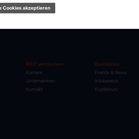
le Cookies akzeptieren
kunft
NTIT entdecken
Quicklinks
Karriere
Events & News
Unternehmen
Infobereich
Kontakt
Kupferkurs