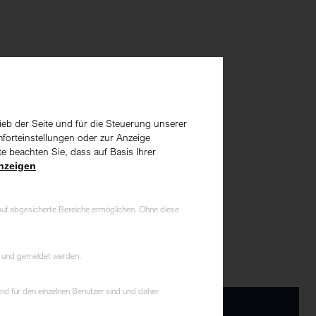
ieb der Seite und für die Steuerung unserer
forteinstellungen oder zur Anzeige
e beachten Sie, dass auf Basis Ihrer
nzeigen
auf abgesicherte Bereiche ermöglichen. Ohne diese
t und gemeldet werden.
nd für den einzelnen Benutzer sind und daher