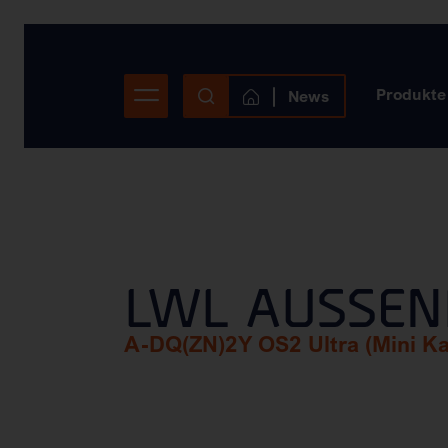
Produkte
News
LWL AUSSEN
A-DQ(ZN)2Y OS2 Ultra (Mini Kab