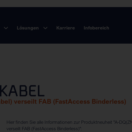
Lösungen
Karriere
Infobereich
KABEL
el) verseilt FAB (FastAccess Binderless)
Hier finden Sie alle Informationen zur Produktneuheit "A-DQ(Z
verseilt FAB (FastAccess Binderless)":