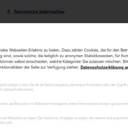
Technische Information
Technische Information
Video Installationsvergleich (YouTube)
les Webseiten-Erlebnis zu bieten. Dazu zählen Cookies, die für den Betr
sind, sowie solche, die lediglich zu anonymen Statistikzwecken, für Kom
e können selbst entscheiden, welche Kategorien Sie zulassen möchten. Bitt
nktionalitäten der Seite zur Verfügung stehen.
Datenschutzerklärung a
d nutzbar, in dem Sie zB die Seitennavigation, elementare Funktionen oder den Zugriff 
t optimal funktionieren.
rstehen, wie Besucher mit Webseiten interagieren, indem Informationen anonym gesammel
f Webseiten zu folgen. Die Absicht ist, Anzeigen zu zeigen, die relevant und anspreche
ien sind.