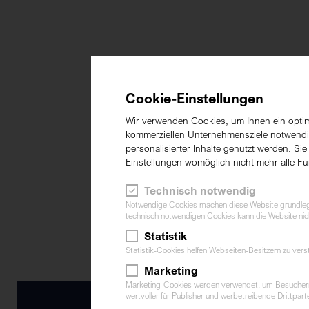
Cookie-Einstellungen
Wir verwenden Cookies, um Ihnen ein optima
kommerziellen Unternehmensziele notwendig 
personalisierter Inhalte genutzt werden. Si
Einstellungen womöglich nicht mehr alle Fu
Technisch notwendig
Notwendige Cookies machen diese Website grundlegen
technisch notwendigen Cookies kann die Website nich
Statistik
Statistik-Cookies helfen Webseiten-Besitzern zu ve
Marketing
Marketing-Cookies werden verwendet, um Besuchern au
wertvoller für Publisher und werbetreibende Drittparte