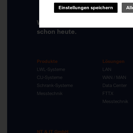
Einstellungen speichern
Al
Wir gestalten die Netze der Zu
schon heute.
Produkte
Lösungen
LWL-Systeme
LAN
CU-Systeme
WAN / MAN
Schrank-Systeme
Data Center
Messtechnik
FTTX
Messtechnik
NT & IT GmbH