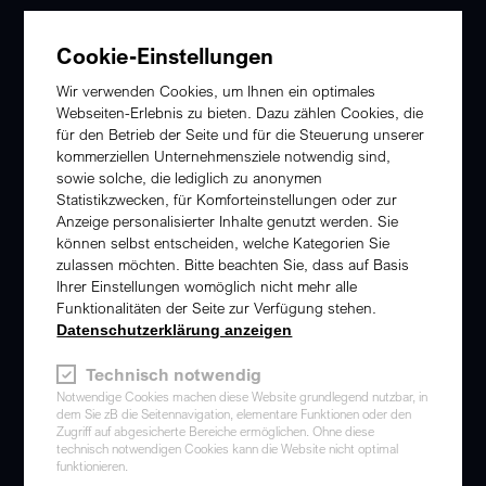
Cookie-Einstellungen
Wir verwenden Cookies, um Ihnen ein optimales
Webseiten-Erlebnis zu bieten. Dazu zählen Cookies, die
für den Betrieb der Seite und für die Steuerung unserer
kommerziellen Unternehmensziele notwendig sind,
sowie solche, die lediglich zu anonymen
Statistikzwecken, für Komforteinstellungen oder zur
Anzeige personalisierter Inhalte genutzt werden. Sie
können selbst entscheiden, welche Kategorien Sie
zulassen möchten. Bitte beachten Sie, dass auf Basis
Ihrer Einstellungen womöglich nicht mehr alle
Funktionalitäten der Seite zur Verfügung stehen.
SO KÖNNEN SIE UNS
Datenschutzerklärung anzeigen
ERREICHEN
Technisch notwendig
Notwendige Cookies machen diese Website grundlegend nutzbar, in
NT & IT GmbH
dem Sie zB die Seitennavigation, elementare Funktionen oder den
Ganglgutstraße 93 | A-4050 Traun
Zugriff auf abgesicherte Bereiche ermöglichen. Ohne diese
technisch notwendigen Cookies kann die Website nicht optimal
funktionieren.
E
office@ntit.at