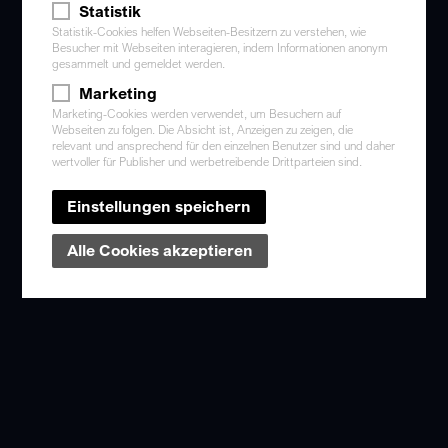
T
+43 7229 616 63-0
Statistik
Statistik-Cookies helfen Webseiten-Besitzern zu verstehen, wie
Besucher mit Webseiten interagieren, indem Informationen anonym
gesammelt und gemeldet werden.
Marketing
Marketing-Cookies werden verwendet, um Besuchern auf
Webseiten zu folgen. Die Absicht ist, Anzeigen zu zeigen, die
relevant und ansprechend für den einzelnen Benutzer sind und daher
wertvoller für Publisher und werbetreibende Drittparteien sind.
Einstellungen speichern
Alle Cookies akzeptieren